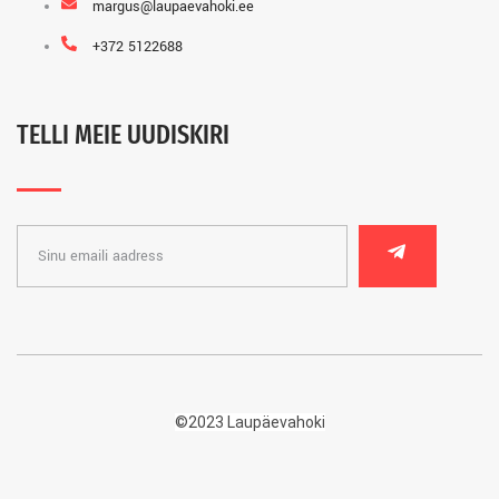
margus@laupaevahoki.ee
+372 5122688
TELLI MEIE UUDISKIRI
©2023 Laupäevahoki