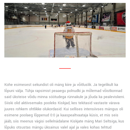
Kohe esimesest sekundist oli mäng kiire ja võitluslik. Ja tegelikult ka
lõpuni välja. Tühja rapsimist peaaegu polnudki ja mõlemad võistkonnad
said üksteise võidu minna söötudega rünnakule ja jõuda ka pealeviskeni.
Siiski olid aktiivsemaks pooleks Kiskjad, kes tekitasid vastaste värava
juures rohkem ohtlikke olukordasid. Kui sellises intensiivses mängus oli
esimene poolaeg lõppenud 0:0 ja kaaspealtvaataja küsis, et mis seis
jääb, siis meenus vägisi sellelnädalane Kiskjate mäng Mari Seltsiga, kus
lõpuks otsustas mängu üksainus valel ajal ja vales kohas tehtud