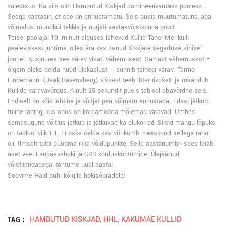
valeotsus. Ka siis olid Hambutud Kiskjad domineerivamaks pooleks.
Seega vastasin, et see on ennustamatu. Seis püsis muutumatuna, aga
võimalusi muudkui tekkis ja nurjati vastasvõistkonna poolt.
Teisel poolajal 19. minuti alguses lähevad Kullid Tanel Merikülli
pealeviskest juhtima, olles ära kasutanud Kiskjate segaduse sinisel
joonel. Kusjuures see värav visati vähemusest. Samast vähemusest –
õigem oleks öelda nüüd ülekaalust – sünnib teinegi värav. Tarmo
Lindemanni (Jaak Ravensberg) viskest teeb litter rikošeti ja maandub
Kullide väravavõrgus. Ainult 25 sekundit püsis tablool ebavõrdne seis.
Endiselt on kõik lahtine ja võitjat pea võimatu ennustada. Edasi jätkub
tuline lahing, kus ohus on kordamööda mõlemad väravad. Umbes
samasugune võitlus jätkub ja jätkuvad ka olukorrad. Siiski mängu lõpuks
on tablool viik 1:1. Ei oska öelda kas või kumb meeskond sellega rahul
oli. Ilmselt tuldi püüdma ikka võidupunkte. Selle aastanumbri sees leiab
aset veel Laupäevahoki ja G4S korduskohtumine. Ülejäänud
võistkondadega kohtume uuel aastal.
Soovime Häid pühi kõigile hokisõpradele!
HAMBUTUD KISKJAD
,
HHL
,
KAKUMÄE KULLID
TAG :